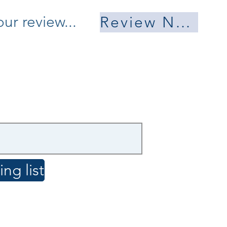
ur review...
Review Now
ng list