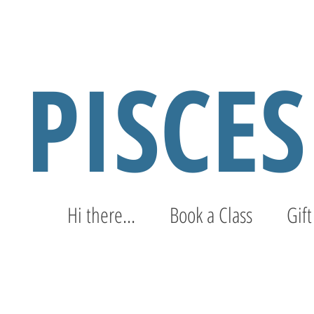
PISCE
Hi there...
Book a Class
Gift