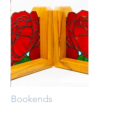
l
Bookends
السعر