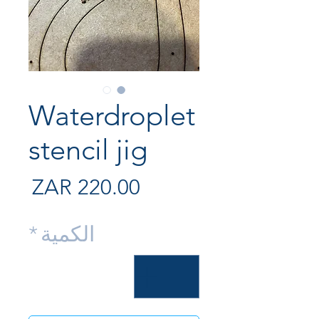
Waterdroplet
stencil jig
السع
الكمية
*